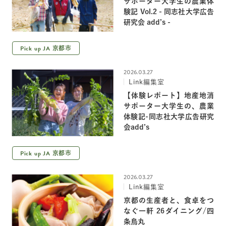
サポーター大学生の農業体
験記 Vol.2 - 同志社大学広告
研究会 add’s -
Pick up JA
京都市
2026.03.27
Link編集室
【体験レポート】地産地消
サポーター大学生の、農業
体験記-同志社大学広告研究
会add’s
Pick up JA
京都市
2026.03.27
Link編集室
京都の生産者と、食卓をつ
なぐ一軒 26ダイニング/四
条烏丸