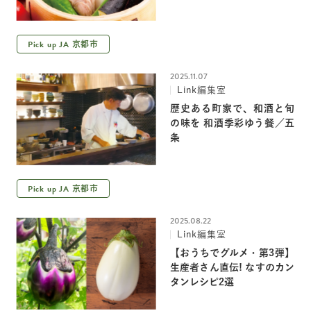
Pick up JA
京都市
2025.11.07
Link編集室
歴史ある町家で、和酒と旬
の味を 和酒季彩ゆう餐／五
条
Pick up JA
京都市
2025.08.22
Link編集室
【おうちでグルメ・第3弾】
生産者さん直伝! なすのカン
タンレシピ2選