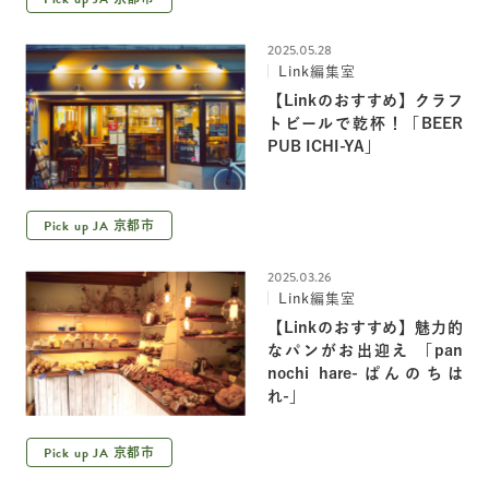
2025.05.28
Link編集室
【Linkのおすすめ】クラフ
トビールで乾杯！「BEER
PUB ICHI-YA」
Pick up JA
京都市
2025.03.26
Link編集室
【Linkのおすすめ】魅力的
なパンがお出迎え 「pan
nochi hare-ぱんのちは
れ-」
Pick up JA
京都市