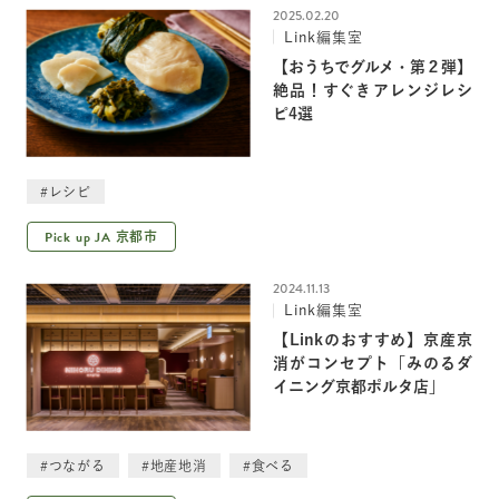
2025.02.20
Link編集室
【おうちでグルメ・第２弾】
絶品！すぐきアレンジレシ
ピ4選
#レシピ
Pick up JA
京都市
2024.11.13
Link編集室
【Linkのおすすめ】京産京
消がコンセプト「みのるダ
イニング京都ポルタ店」
#つながる
#地産地消
#食べる