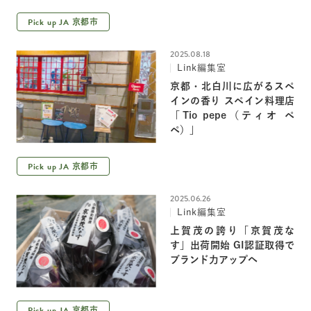
Pick up JA
京都市
2025.08.18
Link編集室
京都・北白川に広がるスペ
インの香り スペイン料理店
「Tio pepe（ティオ ペ
ペ）」
Pick up JA
京都市
2025.06.26
Link編集室
上賀茂の誇り「京賀茂な
す」出荷開始 GI認証取得で
ブランド力アップへ
Pick up JA
京都市