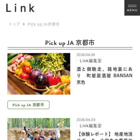
MENU
トップ
Pick up JA京都市
Pick up JA
京都市
2026.06.30
Link編集室
酒と御馳走、路地裏にあ
り 町屋居酒屋 BANSAN
京色
Pick up JA
京都市
2026.06.03
Link編集室
【体験レポート】 地産地消