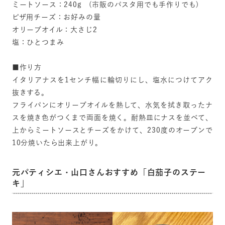
ミートソース：240g (市販のパスタ用でも手作りでも)
ピザ用チーズ：お好みの量
オリーブオイル：大さじ2
塩：ひとつまみ
■作り方
イタリアナスを1センチ幅に輪切りにし、塩水につけてアク
抜きする。
フライパンにオリーブオイルを熱して、水気を拭き取ったナ
スを焼き色がつくまで両面を焼く。耐熱皿にナスを並べて、
上からミートソースとチーズをかけて、230度のオーブンで
10分焼いたら出来上がり。
元パティシエ・山口さんおすすめ「白茄子のステー
キ」