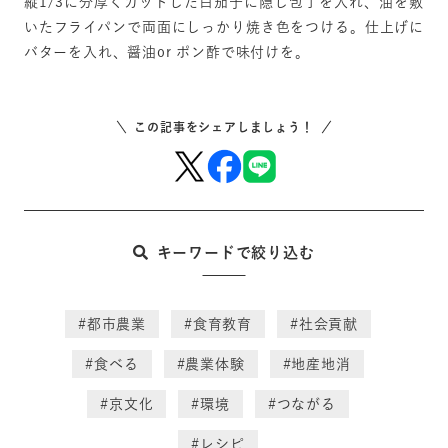
縦1/3に分厚くカットした白茄子に隠し包丁を入れ、油を敷
いたフライパンで両面にしっかり焼き色をつける。仕上げに
バターを入れ、醤油or ポン酢で味付けを。
この記事をシェアしましょう！
キーワードで絞り込む
#都市農業
#食育教育
#社会貢献
#食べる
#農業体験
#地産地消
#京文化
#環境
#つながる
#レシピ