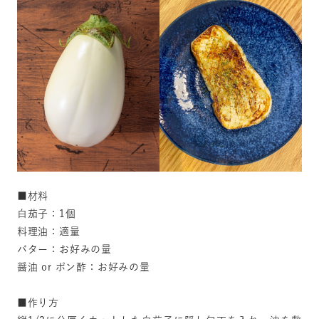
■材料
白茄子：1個
料理油：適量
バター：お好みの量
醤油 or ポン酢：お好みの量
■作り方