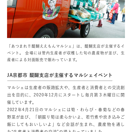
「あつまれ‼醍醐ええもんマルシェ」は、醍醐支店が主催するイ
ベント。 会場には管内生産者が収穫した旬の農産物が並び、生
産者による対面販売で賑わっています。
JA京都市 醍醐支店が主催するマルシェイベント
マルシェは生産者の販路拡大や、生産者と消費者との交流創
出を目的に、2020年12月にスタートし毎月第３木曜日に開
催しています。
2022年4月21日のマルシェには筍・わらび・春菊などの春
野菜が並び、「朝掘り筍は柔らかいよ、若竹煮や炊き込みご
飯にしてもおいしいよ」など会話が生まれ、農産物を通し
た“生産者と消費者の交流”の場となっていました。