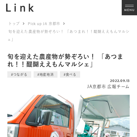
MENU
トップ
Pick up JA 京都市
旬を迎えた農産物が勢ぞろい！ 「あつまれ！！醍醐ええもんマルシ
ェ」
旬を迎えた農産物が勢ぞろい！ 「あつま
れ！！醍醐ええもんマルシェ」
#つながる
#地産地消
#食べる
2022.09.13
JA京都市 広報チーム