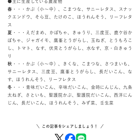
●主に生産している農産物
春
・・・かぶ（小～中）、こまつな、サニーレタス、スナッ
クエンドウ、そら豆、たけのこ、ほうれんそう、リーフレタ
ス
夏
・・・えだまめ、かぼちゃ、きゅうり、三度豆、鹿ケ谷か
ぼちゃ、ジャガイモ、鷹峯とうがらし、玉ねぎ、とうもろこ
し、トマト、なす、伏見とうがらし、水なす、京・白きゅう
り
秋
・・・かぶ（小～中）、きくな、こまつな、さつまいも、
サニーレタス、三度豆、鷹峯とうがらし、長だいこん、な
す、ほうれんそう、リーフレタス
冬
・・・青味だいこん、辛味だいこん、金時にんじん、九条
太ねぎ、さといも、聖護院かぶ、聖護院だいこん、西洋にん
じん、長だいこん、ほうれんそう、みず菜、壬生菜
この記事をシェアしましょう！