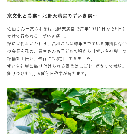
京文化と農業〜北野天満宮のずいき祭〜
佐伯さん一家のお祭は北野天満宮で毎年10月1日から5日に
かけて行われる「ずいき祭」。
祭には代々かかわり、昌和さんは昨年までずいき神輿保存会
の会長を務め、農生さんも子どもの頃から「ずいき神輿」の
準備を手伝い、巡行にも参加してきました。
ずいき神輿に飾り付けられる野菜はほぼ1年がかりで栽培。
飾りつけも9月ほぼ毎日作業が続きます。