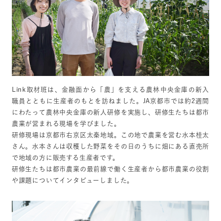
Link取材班は、金融面から「農」を支える農林中央金庫の新入
職員とともに生産者のもとを訪ねました。JA京都市では約2週間
にわたって農林中央金庫の新人研修を実施し、研修生たちは都市
農業が営まれる現場を学びました。
研修現場は京都市右京区太秦地域。この地で農業を営む水本桂太
さん。水本さんは収穫した野菜をその日のうちに畑にある直売所
で地域の方に販売する生産者です。
研修生たちは都市農業の最前線で働く生産者から都市農業の役割
や課題についてインタビューしました。